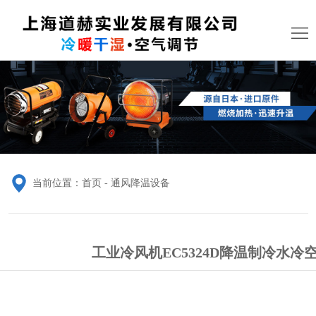
网
站
关
首
于
通
页
我
风
加
们
降
热
加
温
采
湿
应
当前位置：
首页
-
通风降温设备
设
暖
除
用
行
备
设
湿
服
业
联
工业冷风机EC5324D降温制冷水冷
备
设
务
资
系
备
项
讯
我